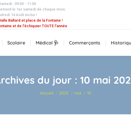
 Samedi : 09:00 - 11:00
uement le 1er samedi de chaque mois.
dredi 14 Août inclus !
alle Baltard et place de la Fontaine !
ontaine et de l'échiquier TOUTE l'année
Scolaire
Médical 🩺
Commerçants
Historiq
rchives du jour :
10 mai 20
Vous êtes ici :
Accueil
2025
mai
10