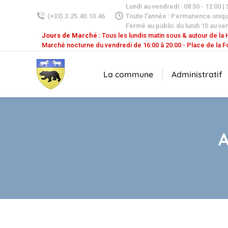
Lundi au vendredi : 08:30 - 12:00 |
(+33).3.25.40.10.46
Toute l'année : Permanence uniq
Fermé au public du lundi 10 au ven
Jours de Marché
: Tous les lundis matin sous & autour de la H
Marché nocturne du vendredi de 16:00 à 20:00 - Place de la F
La commune
Administratif
A