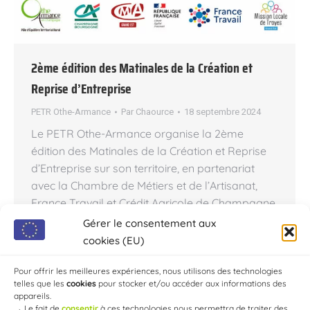
2ème édition des Matinales de la Création et
Reprise d’Entreprise
PETR Othe-Armance
Par
Chaource
18 septembre 2024
Le PETR Othe-Armance organise la 2ème
édition des Matinales de la Création et Reprise
d’Entreprise sur son territoire, en partenariat
avec la Chambre de Métiers et de l’Artisanat,
France Travail et Crédit Agricole de Champagne
Bourgogne. Les participants bénéficieront d’une
Gérer le consentement aux
présentation du parcours créateur avec les
cookies (EU)
experts CMA, France Travail et CA CB. Ces
matinales…
Pour offrir les meilleures expériences, nous utilisons des technologies
telles que les
cookies
pour stocker et/ou accéder aux informations des
appareils.
→
Le fait de
consentir
à ces technologies nous permettra de traiter des