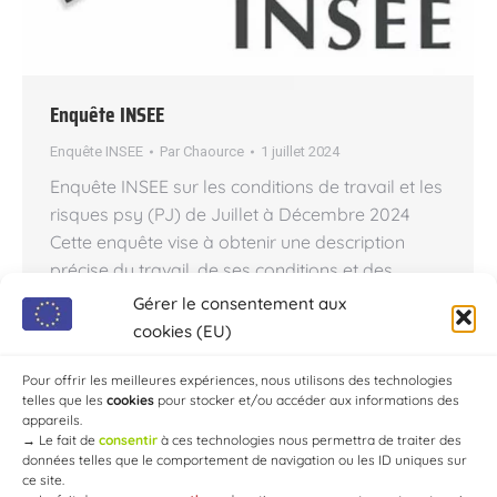
Enquête INSEE
Enquête INSEE
Par
Chaource
1 juillet 2024
Enquête INSEE sur les conditions de travail et les
risques psy (PJ) de Juillet à Décembre 2024
Cette enquête vise à obtenir une description
précise du travail, de ses conditions et des
risques professionnels sous divers angles tels
Gérer le consentement aux
que les horaires, le télétravail, les discriminations
cookies (EU)
et le harcèlement, la pénibilité et la santé au
travail.…
Pour offrir les meilleures expériences, nous utilisons des technologies
telles que les
cookies
pour stocker et/ou accéder aux informations des
appareils.
→
Le fait de
consentir
à ces technologies nous permettra de traiter des
données telles que le comportement de navigation ou les ID uniques sur
ce site.