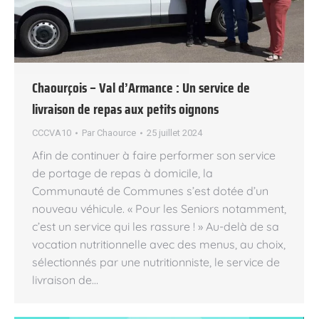
Chaourçois – Val d’Armance : Un service de
livraison de repas aux petits oignons
CCCVA10
Par
Chaource
25 juillet 2024
Afin de continuer à faire performer son service
de portage de repas à domicile, la
Communauté de Communes s’est dotée d’un
nouveau véhicule. « Pour les Seniors notamment,
c’est un service qui les rassure ! » Au-delà de sa
vocation nutritionnelle avec des menus, au choix,
sélectionnés par une nutritionniste, le service de
livraison de…