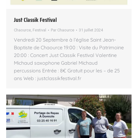
Just Classik Festival
Chaource
,
Festival
Par
Chaource
31 juillet 2024
Vendredi 20 Septembre à l’église Saint Jean-
Baptiste de Chaource 19:00 : Visite du Patrimoine
20:00 : Concert Just Classik Festival Valentine
Michaud saxophone Gabriel Michaud
percussions Entrée : 8€ Gratuit pour les – de 25
ans Web : justclassikfestival.fr