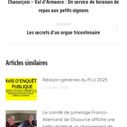
article
Chaourçois – Val d’Armance : Un service de livraison de
Article
repas aux petits oignons
précédent
:
SUIVANT
Les secrets d’un orgue tricentenaire
Article
suivant
:
Articles similaires
Révision générale du PLU 2025
2 octobre 2025
Le comité de jumelage Franco-
Allemand de Chaource affiche une
belle vitalité et un changement de