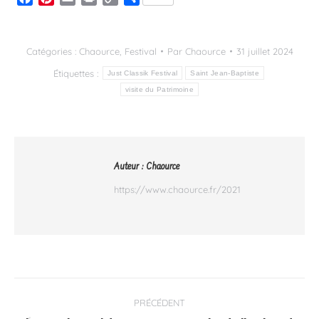
Link
Catégories :
Chaource
,
Festival
Par
Chaource
31 juillet 2024
Étiquettes :
Just Classik Festival
Saint Jean-Baptiste
visite du Patrimoine
Auteur :
Chaource
https://www.chaource.fr/2021
Navigation
PRÉCÉDENT