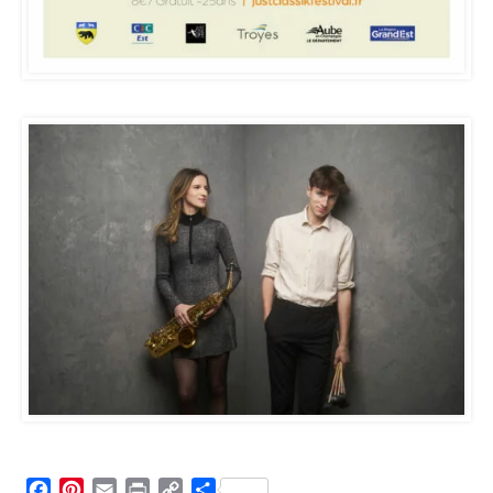
Facebook
Pinterest
Email
Print
Copy
Partager