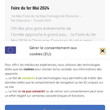
Foire du 1er Mai 2024
1er Mai
,
Foire du 1er Mai
,
Fromage de Chaource
Par
Chaource
15 avril 2024
UN des plus gros évènements de
l’année approche à grand pas… : la Foire du 1er
Mai 2024 à Chaource. Concours du plus gros
mangeur de fromage de Chaource AOP
Gérer le consentement aux
Fleurissez, Décorez, Défilez ! Foire du 1er Mai
cookies (EU)
2024 à Chaource Date : Mercredi 1er Mai 2024
La Foire du 1er Mai approche à grands pas,…
Pour offrir les meilleures expériences, nous utilisons des technologies
telles que les
cookies
pour stocker et/ou accéder aux informations des
appareils.
→
Le fait de
consentir
à ces technologies nous permettra de traiter des
données telles que le comportement de navigation ou les ID uniques sur
ce site.
→
Le fait de
ne pas consentir
ou de retirer son consentement peut avoir
un effet négatif sur certaines caractéristiques et fonctions.