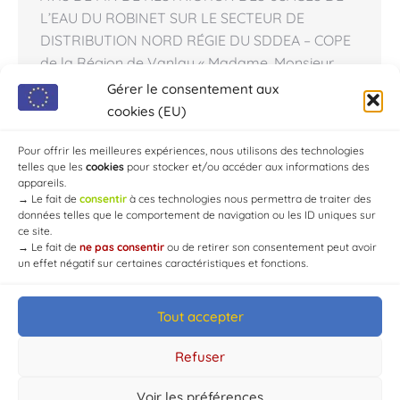
L’EAU DU ROBINET SUR LE SECTEUR DE
DISTRIBUTION NORD RÉGIE DU SDDEA – COPE
de la Région de Vanlay « Madame, Monsieur,
Nous vous avions informé qu’une restriction des
Gérer le consentement aux
usages de l’eau du robinet avait été demandée
cookies (EU)
par les services de l’État dans les communes
citées ci-dessus. Plusieurs…
Pour offrir les meilleures expériences, nous utilisons des technologies
telles que les
cookies
pour stocker et/ou accéder aux informations des
appareils.
→
Le fait de
consentir
à ces technologies nous permettra de traiter des
données telles que le comportement de navigation ou les ID uniques sur
ce site.
→
Le fait de
ne pas consentir
ou de retirer son consentement peut avoir
un effet négatif sur certaines caractéristiques et fonctions.
Tout accepter
© Mairie de Chaource [2004-2024] | Tous droits réservés.
Developed by
WEB3-DESIGN
Refuser
Voir les préférences