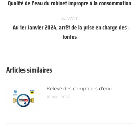
article
Qualité de l’eau du robinet impropre à la consommation
Article
précédent
:
SUIVANT
Au 1er Janvier 2024, arrêt de la prise en charge des
Article
tontes
suivant
:
Articles similaires
Relevé des compteurs d’eau
16 avril 2025