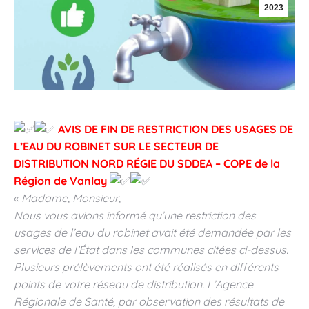
2023
AVIS DE FIN DE RESTRICTION DES USAGES DE
L’EAU DU ROBINET SUR LE SECTEUR DE
DISTRIBUTION NORD RÉGIE DU SDDEA – COPE de la
Région de Vanlay
«
Madame, Monsieur,
Nous vous avions informé qu’une restriction des
usages de l’eau du robinet avait été demandée par les
services de l’État dans les communes citées ci-dessus.
Plusieurs prélèvements ont été réalisés en différents
points de votre réseau de distribution. L’Agence
Régionale de Santé, par observation des résultats de