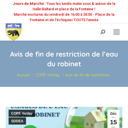
Jours de Marché
: Tous les lundis matin sous & autour de la
Halle Baltard et place de la Fontaine !
Marché nocturne du vendredi de 16:00 à 20:00 - Place de la
Fontaine et de l'échiquier TOUTE l'année
Recherche
:
Avis de fin de restriction de l’eau
du robinet
Vous êtes ici :
Accueil
COPE Vanlay
Avis de fin de restriction…
COPE Vanlay
Déc
15
SDDEA