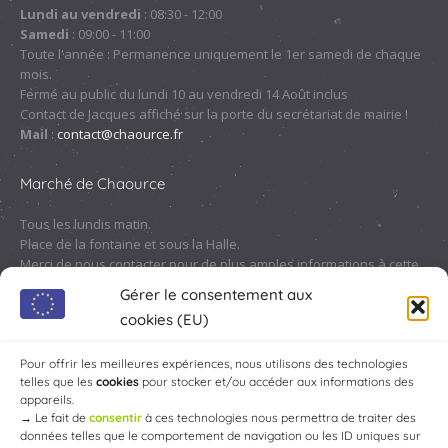
une
une
une
une
Lundi au vendredi
: 08:30 - 12:00
nouvelle
nouvelle
nouvelle
nouvelle
Samedi
: 09:00 - 11:00
fenêtre
fenêtre
fenêtre
fenêtre
Toute l'année : Permanence uniquement le 1er samedi de chaque
mois.
Fermé au public du lundi 10 au vendredi 14 Août inclus
Contact de Jacques affiché sur la porte du secrétariat de mairie !
Mail
:
contact@chaource.fr
Marché de Chaource
Tous les lundis matin.
Place de la fontaine et sous la Halle.
Merci de nous contacter pour de plus amples informations à cette
adresse :
contact@chaource.fr
ou au 03.25.40.10.46
Gérer le consentement aux
cookies (EU)
Pour offrir les meilleures expériences, nous utilisons des technologies
telles que les
cookies
pour stocker et/ou accéder aux informations des
appareils.
→
Le fait de
consentir
à ces technologies nous permettra de traiter des
données telles que le comportement de navigation ou les ID uniques sur