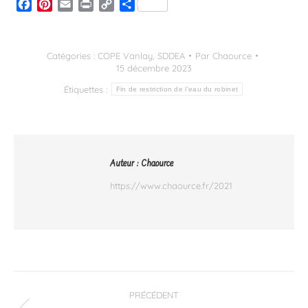
Facebook
Pinterest
Email
Print
Copy
Partager
Link
Catégories :
COPE Vanlay
,
SDDEA
Par
Chaource
15 décembre 2023
Étiquettes :
Fin de restriction de l'eau du robinet
Auteur :
Chaource
https://www.chaource.fr/2021
Navigation
PRÉCÉDENT