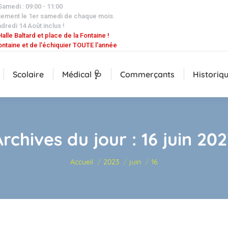
 Samedi : 09:00 - 11:00
uement le 1er samedi de chaque mois.
dredi 14 Août inclus !
alle Baltard et place de la Fontaine !
ontaine et de l'échiquier TOUTE l'année
Scolaire
Médical 🩺
Commerçants
Historiq
Archives du jour :
16 juin 202
Vous êtes ici :
Accueil
2023
juin
16