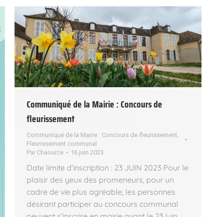
Communiqué de la Mairie : Concours de
fleurissement
Communiqué de la Mairie : Concours de fleurissement
,
Fleurissement communal
Par
Chaource
16 juin 2023
Date limite d’inscription : 23 JUIN 2023 Pour le
plaisir des yeux des promeneurs, pour un
cadre de vie plus agréable, les personnes
désirant participer au concours communal
peuvent s’inscrire en mairie avant le 23 juin