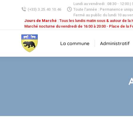
Lundi au vendredi : 08:30 - 12:00 |
(+33).3.25.40.10.46
Toute l'année : Permanence uniq
Fermé au public du lundi 10 au ven
Jours de Marché
: Tous les lundis matin sous & autour de la H
Marché nocturne du vendredi de 16:00 à 20:00 - Place de la F
La commune
Administratif