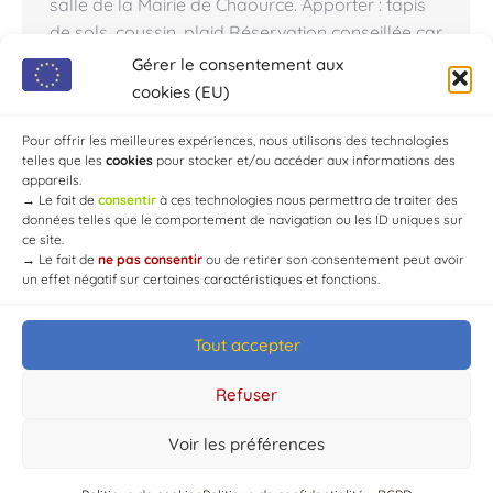
salle de la Mairie de Chaource. Apporter : tapis
de sols, coussin, plaid Réservation conseillée car
places limitées Réservation : Ella Lamoureux au
Gérer le consentement aux
06.30.82.88.83 ou sur Facebook Au programme :
cookies (EU)
Respiration profonde Exercices musculaires
doux Projection mentale
Pour offrir les meilleures expériences, nous utilisons des technologies
telles que les
cookies
pour stocker et/ou accéder aux informations des
appareils.
→
Le fait de
consentir
à ces technologies nous permettra de traiter des
données telles que le comportement de navigation ou les ID uniques sur
ce site.
→
Le fait de
ne pas consentir
ou de retirer son consentement peut avoir
un effet négatif sur certaines caractéristiques et fonctions.
Tout accepter
© Mairie de Chaource [2004-2024] | Tous droits réservés.
Developed by
WEB3-DESIGN
Refuser
Voir les préférences