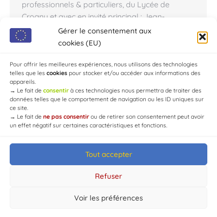
professionnels & particuliers, du Lycée de
Crogny et avec en invité principal : Jean-
Christophe Le Texier dit « Tex« (ancien
Gérer le consentement aux
animateurs des Z’amours sur TF1). Réservations
cookies (EU)
: 03.25.77.87.48 & 07.88.11.56.26 Sur les 20€ du
spectacle 5€…
Pour offrir les meilleures expériences, nous utilisons des technologies
telles que les
cookies
pour stocker et/ou accéder aux informations des
appareils.
→
Le fait de
consentir
à ces technologies nous permettra de traiter des
données telles que le comportement de navigation ou les ID uniques sur
ce site.
→
Le fait de
ne pas consentir
ou de retirer son consentement peut avoir
un effet négatif sur certaines caractéristiques et fonctions.
Tout accepter
© Mairie de Chaource [2004-2024] | Tous droits réservés.
Developed by
WEB3-DESIGN
Refuser
Voir les préférences