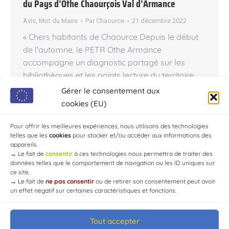
du Pays d’Othe Chaourçois Val d’Armance
Avis
,
Mot du Maire
Par
Chaource
21 décembre 2022
« Chers habitants de Chaource Depuis le début
de l’automne, le PETR Othe Armance
accompagne un diagnostic partagé sur les
bibliothèques et les points lecture du territoire
(CCVA et Pays d’Othe). La volonté est d’amener
Gérer le consentement aux
et renforcer la lecture là où elle n’est pas encore
cookies (EU)
sur le territoire, et apporter plus de vie et de
culture…
Pour offrir les meilleures expériences, nous utilisons des technologies
telles que les
cookies
pour stocker et/ou accéder aux informations des
appareils.
→
Le fait de
consentir
à ces technologies nous permettra de traiter des
données telles que le comportement de navigation ou les ID uniques sur
ce site.
→
Le fait de
ne pas consentir
ou de retirer son consentement peut avoir
un effet négatif sur certaines caractéristiques et fonctions.
Tout accepter