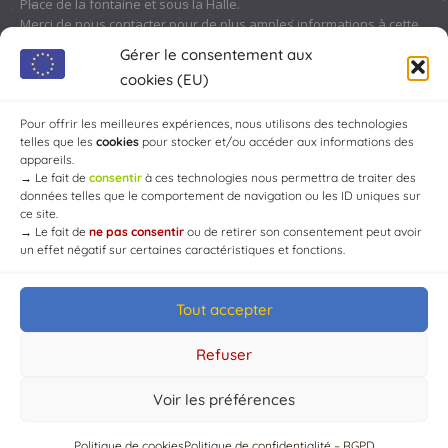
Place de la fontaine et sous la Halle.
Merci de nous contacter pour de plus amples informations à cette
adresse :
contact@chaource.fr
ou au 03.25.40.10.46
Gérer le consentement aux
cookies (EU)
Pour offrir les meilleures expériences, nous utilisons des technologies
telles que les
cookies
pour stocker et/ou accéder aux informations des
appareils.
→
Le fait de
consentir
à ces technologies nous permettra de traiter des
données telles que le comportement de navigation ou les ID uniques sur
ce site.
→
Le fait de
ne pas consentir
ou de retirer son consentement peut avoir
un effet négatif sur certaines caractéristiques et fonctions.
Tout accepter
© Mairie de Chaource [2004-2024] | Tous droits réservés.
Developed by
WEB3-DESIGN
Refuser
Voir les préférences
Politique de cookies
Politique de confidentialité – RGPD