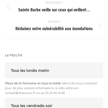
PRÉCÉDENT
article
Sainte Barbe veille sur ceux qui veillent…
Article
précédent
:
SUIVANT
Réduisez votre vulnérabilité aux inondations
Article
suivant
:
Le Marché
Tous les lundis matin
Place de la Fontaine et sous la Halle
. Merci de nous contacter
pour de plus amples informations à cette adresse :
contact@chaource.fr
ou au 03.25.40.10.46
Tous les vendredis soir