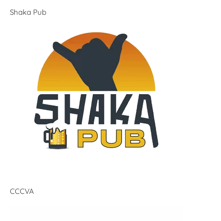
Shaka Pub
CCCVA