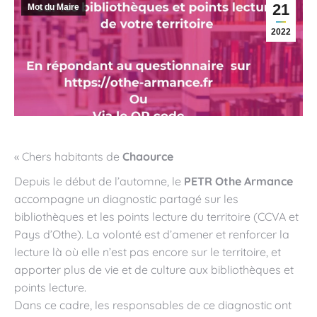
21
Mot du Maire
2022
« Chers habitants de
Chaource
Depuis le début de l’automne, le
PETR Othe Armance
accompagne un diagnostic partagé sur les
bibliothèques et les points lecture du territoire (CCVA et
Pays d’Othe). La volonté est d’amener et renforcer la
lecture là où elle n’est pas encore sur le territoire, et
apporter plus de vie et de culture aux bibliothèques et
points lecture.
Dans ce cadre, les responsables de ce diagnostic ont