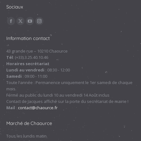
Sociaux
Trouvez nous sur :
La
La
La
La
page
page
page
page
Information contact
Facebook
X
YouTube
Instagram
s'ouvre
s'ouvre
s'ouvre
s'ouvre
43 grande rue – 10210 Chaource
Tél
: (+33).3.25.40.10.46
dans
dans
dans
dans
Horaires secrétariat
une
une
une
une
Lundi au vendredi
: 08:30 - 12:00
nouvelle
nouvelle
nouvelle
nouvelle
Samedi
: 09:00 - 11:00
fenêtre
fenêtre
fenêtre
fenêtre
Toute l'année : Permanence uniquement le 1er samedi de chaque
mois.
Fermé au public du lundi 10 au vendredi 14 Août inclus
Contact de Jacques affiché sur la porte du secrétariat de mairie !
Mail
:
contact@chaource.fr
Marché de Chaource
Tous les lundis matin.