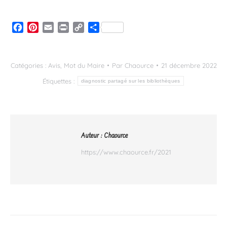
Facebook
Pinterest
Email
Print
Copy
Partager
Link
Catégories :
Avis
,
Mot du Maire
Par
Chaource
21 décembre 2022
Étiquettes :
diagnostic partagé sur les bibliothèques
Auteur :
Chaource
https://www.chaource.fr/2021
Navigation