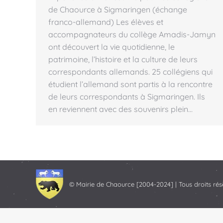
de Chaource à Sigmaringen (échange
franco-allemand) Les élèves et
accompagnateurs du collège Amadis-Jamyn
ont découvert la vie quotidienne, le
patrimoine, l’histoire et la culture de leurs
correspondants allemands. 25 collégiens qui
étudient l’allemand sont partis à la rencontre
de leurs correspondants à Sigmaringen. Ils
en reviennent avec des souvenirs plein…
© Mairie de Chaource [2004-2024] | Tous droits rés