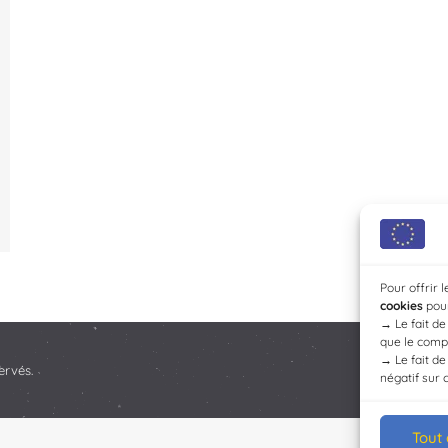
Pour offrir 
cookies
pour
→
Le fait d
que le compo
→
Le fait d
ervés.
négatif sur 
Tout