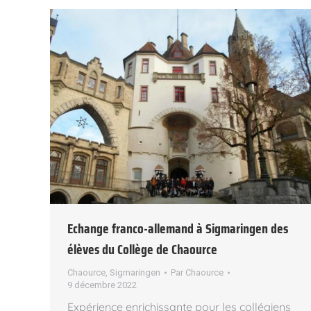
Echange franco-allemand à Sigmaringen des
élèves du Collège de Chaource
Chaource
,
Sigmaringen
Par
Chaource
9 décembre 2022
Expérience enrichissante pour les collégiens