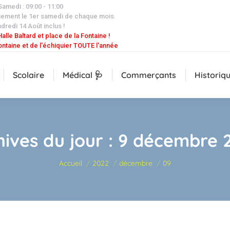
 Samedi : 09:00 - 11:00
uement le 1er samedi de chaque mois.
dredi 14 Août inclus !
alle Baltard et place de la Fontaine !
ontaine et de l'échiquier TOUTE l'année
Scolaire
Médical 🩺
Commerçants
Historiq
hives du jour :
9 décembre 
Vous êtes ici :
Accueil
2022
décembre
09