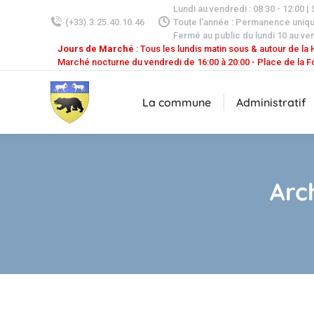
Lundi au vendredi : 08:30 - 12:00 |
(+33).3.25.40.10.46
Toute l'année : Permanence uniq
Fermé au public du lundi 10 au ven
Jours de Marché
: Tous les lundis matin sous & autour de la H
Marché nocturne du vendredi de 16:00 à 20:00 - Place de la F
La commune
Administratif
Arc