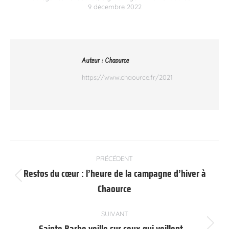
9 décembre 2022
Auteur :
Chaource
https://www.chaource.fr/2021
Navigation
PRÉCÉDENT
article
Restos du cœur : l’heure de la campagne d’hiver à
Article
Chaource
précédent
:
SUIVANT
Sainte Barbe veille sur ceux qui veillent…
Article