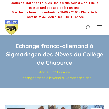
Jours de Marché
: Tous les lundis matin sous & autour de la
Halle Baltard et place de la Fontaine !
Marché nocturne du vendredi de 16:00 à 20:00 - Place de la
Fontaine et de l'échiquier TOUTE l'année
Recherche
:
Echange franco-allemand à
Sigmaringen des élèves du Collège
de Chaource
Vous êtes ici :
Accueil
Chaource
Echange franco-allemand à Sigmaringen des…