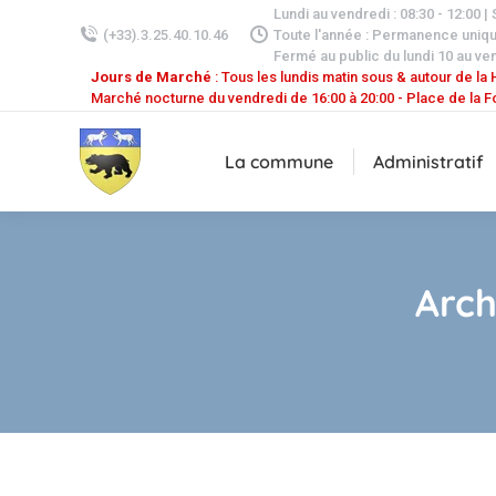
Lundi au vendredi : 08:30 - 12:00 |
(+33).3.25.40.10.46
Toute l'année : Permanence uniq
Fermé au public du lundi 10 au ven
Jours de Marché
: Tous les lundis matin sous & autour de la H
Marché nocturne du vendredi de 16:00 à 20:00 - Place de la F
La commune
Administratif
Arch