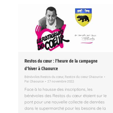
Restos du cœur : l’heure de la campagne
d’hiver à Chaource
Bénévoles Restos du cœur
,
Restos du cœur Chaource
Par
Chaource
27 novembre 2022
Face à la hausse des inscriptions, les
bénévoles des Restos du cœur étaient sur le
pont pour une nouvelle collecte de denrées
dans le supermarché pour les besoins de la