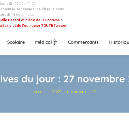
 Samedi : 09:00 - 11:00
uement le 1er samedi de chaque mois.
dredi 14 Août inclus !
alle Baltard et place de la Fontaine !
ontaine et de l'échiquier TOUTE l'année
Scolaire
Médical 🩺
Commerçants
Historiq
ives du jour :
27 novembre 
Vous êtes ici :
Accueil
2022
novembre
27