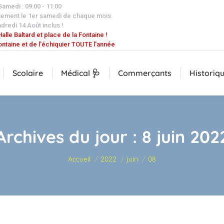
 Samedi : 09:00 - 11:00
uement le 1er samedi de chaque mois.
dredi 14 Août inclus !
alle Baltard et place de la Fontaine !
ontaine et de l'échiquier TOUTE l'année
Scolaire
Médical 🩺
Commerçants
Historiq
Archives du jour :
8 juin 202
Vous êtes ici :
Accueil
2022
juin
08