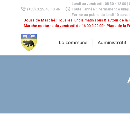
Lundi au vendredi : 08:30 - 12:00 |
(+33).3.25.40.10.46
Toute l'année : Permanence uniq
Fermé au public du lundi 10 au ven
Jours de Marché
: Tous les lundis matin sous & autour de la H
Marché nocturne du vendredi de 16:00 à 20:00 - Place de la F
La commune
Administratif