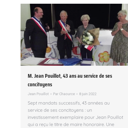
M. Jean Pouillot, 43 ans au service de ses
concitoyens
Jean Pouillot
Par
Chaource
8 juin 2022
Sept mandats successifs, 43 années au
service de ses concitoyens : un
investissement exemplaire pour Jean Pouillot
qui a reçu le titre de maire honoraire. Une