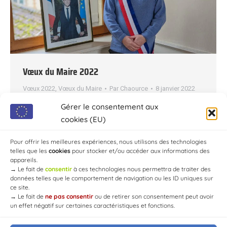
Vœux du Maire 2022
Vœux 2022
,
Vœux du Maire
Par
Chaource
8 janvier 2022
Monsieur Le Maire de Chaource, M. Florent
Gérer le consentement aux
Hurpeau vous présente ses vœux ainsi que ceux
cookies (EU)
du Conseil Municipal de la commune en ce
début d’année 2022 !
Pour offrir les meilleures expériences, nous utilisons des technologies
telles que les
cookies
pour stocker et/ou accéder aux informations des
appareils.
→
Le fait de
consentir
à ces technologies nous permettra de traiter des
données telles que le comportement de navigation ou les ID uniques sur
ce site.
→
Le fait de
ne pas consentir
ou de retirer son consentement peut avoir
un effet négatif sur certaines caractéristiques et fonctions.