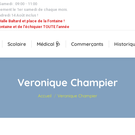
 Samedi : 09:00 - 11:00
uement le 1er samedi de chaque mois.
dredi 14 Août inclus !
alle Baltard et place de la Fontaine !
ontaine et de l'échiquier TOUTE l'année
Scolaire
Médical 🩺
Commerçants
Historiq
Veronique Champier
Vous êtes ici :
Accueil
Veronique Champier