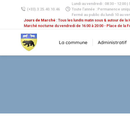
Lundi au vendredi : 08:30 - 12:00 |
(+33).3.25.40.10.46
Toute l'année : Permanence uniq
Fermé au public du lundi 10 au ven
Jours de Marché
: Tous les lundis matin sous & autour de la H
Marché nocturne du vendredi de 16:00 à 20:00 - Place de la F
La commune
Administratif