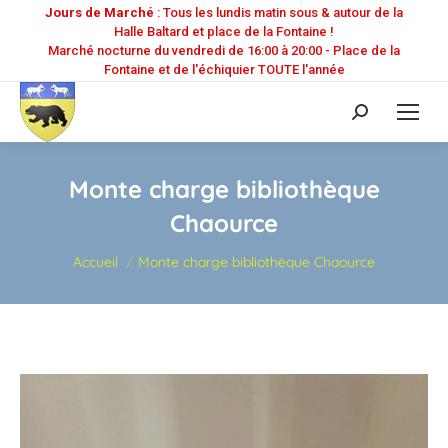
Jours de Marché
: Tous les lundis matin sous & autour de la
Halle Baltard et place de la Fontaine !
Marché nocturne du vendredi de 16:00 à 20:00 - Place de la
Fontaine et de l'échiquier TOUTE l'année
Recherche
:
Monte charge bibliothèque
Chaource
Vous êtes ici :
Accueil
Monte charge bibliothèque Chaource