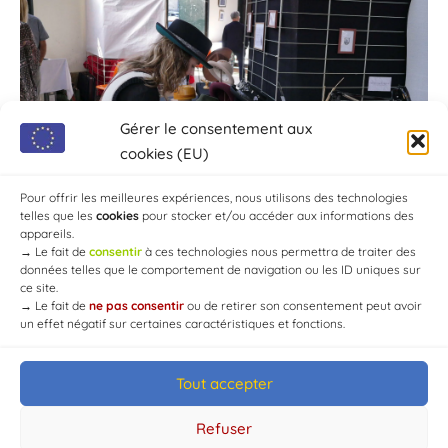
Gérer le consentement aux
cookies (EU)
Pour offrir les meilleures expériences, nous utilisons des technologies
telles que les
cookies
pour stocker et/ou accéder aux informations des
appareils.
→
Le fait de
consentir
à ces technologies nous permettra de traiter des
données telles que le comportement de navigation ou les ID uniques sur
ce site.
→
Le fait de
ne pas consentir
ou de retirer son consentement peut avoir
un effet négatif sur certaines caractéristiques et fonctions.
Tout accepter
© Mairie de Chaource [2004-2024] | Tous droits réservés.
Developed by
WEB3-DESIGN
Refuser