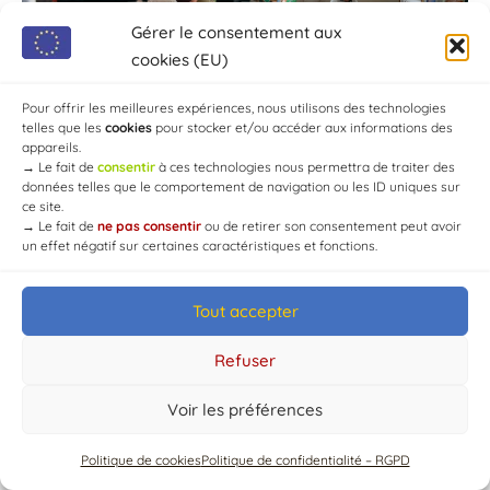
Gérer le consentement aux
cookies (EU)
Pour offrir les meilleures expériences, nous utilisons des technologies
telles que les
cookies
pour stocker et/ou accéder aux informations des
appareils.
→
Le fait de
consentir
à ces technologies nous permettra de traiter des
données telles que le comportement de navigation ou les ID uniques sur
ce site.
→
Le fait de
ne pas consentir
ou de retirer son consentement peut avoir
un effet négatif sur certaines caractéristiques et fonctions.
Tout accepter
© Mairie de Chaource [2004-2024] | Tous droits réservés.
Developed by
WEB3-DESIGN
Refuser
Voir les préférences
Politique de cookies
Politique de confidentialité – RGPD