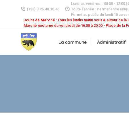
Lundi au vendredi : 08:30 - 12:00 |
(+33).3.25.40.10.46
Toute l'année : Permanence uniq
Fermé au public du lundi 10 au ven
Jours de Marché
: Tous les lundis matin sous & autour de la H
Marché nocturne du vendredi de 16:00 à 20:00 - Place de la F
La commune
Administratif