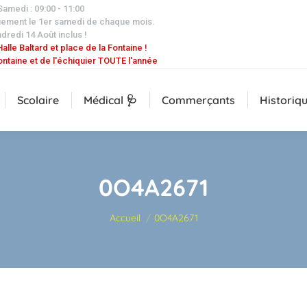
 Samedi : 09:00 - 11:00
uement le 1er samedi de chaque mois.
dredi 14 Août inclus !
alle Baltard et place de la Fontaine !
ontaine et de l'échiquier TOUTE l'année
Scolaire
Médical 🩺
Commerçants
Historiq
0O4A2671
Vous êtes ici :
Accueil
0O4A2671