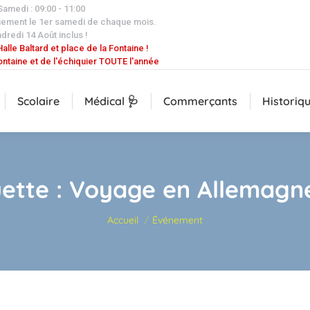
 Samedi : 09:00 - 11:00
uement le 1er samedi de chaque mois.
dredi 14 Août inclus !
alle Baltard et place de la Fontaine !
ontaine et de l'échiquier TOUTE l'année
Scolaire
Médical 🩺
Commerçants
Historiq
uette :
Voyage en Allemagn
Vous êtes ici :
Accueil
Événement