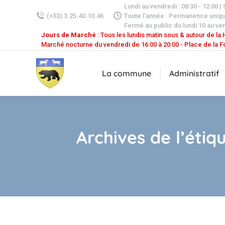
Lundi au vendredi : 08:30 - 12:00 |
(+33).3.25.40.10.46
Toute l'année : Permanence uniq
Fermé au public du lundi 10 au ven
Jours de Marché
: Tous les lundis matin sous & autour de la H
Marché nocturne du vendredi de 16:00 à 20:00 - Place de la F
La commune
Administratif
Archives de l’étiq