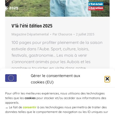
V’là l’été Edition 2025
Magazine Départemental
Par
Chaource
2 juillet 2025
100 pages pour profiter pleinement de la saison
estivale dans l’Aube. Sport, culture, loisirs,
festivals, gastronomie… Les mois à venir
s’annoncent animés pour les Aubois et les
nombreux touristes en visite dans notre
département ! Retrouvez les incontournables :
Gérer le consentement aux
Nigloland, Clairvaux, nos lacs, châteaux et
cookies (EU)
églises… Mais aussi des nouveautés, comme
l’exposition « Il était…
Pour offrir les meilleures expériences, nous utilisons des technologies
telles que les
cookies
pour stocker et/ou accéder aux informations des
appareils.
→
Le fait de
consentir
à ces technologies nous permettra de traiter des
données telles que le comportement de navigation ou les ID uniques sur