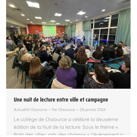
Une nuit de lecture entre ville et campagne
Actualité Chaource
Par
Chaource
28 janvier 2026
Le collège de Chaource a célébré la deuxième
édition de la Nuit de la lecture. Sous le thème «
Rats des villes, rats des champs », l’événement a