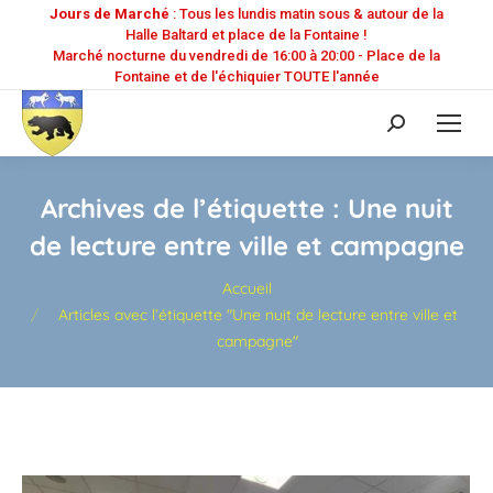
Jours de Marché
: Tous les lundis matin sous & autour de la
Halle Baltard et place de la Fontaine !
Marché nocturne du vendredi de 16:00 à 20:00 - Place de la
Fontaine et de l'échiquier TOUTE l'année
Recherche
:
Archives de l’étiquette :
Une nuit
de lecture entre ville et campagne
Vous êtes ici :
Accueil
Articles avec l’étiquette "Une nuit de lecture entre ville et
campagne"