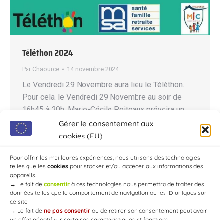
Téléthon 2024
Par
Chaource
14 novembre 2024
Le Vendredi 29 Novembre aura lieu le Téléthon.
Pour cela, le Vendredi 29 Novembre au soir de
16h45 à 20h, Marie-Cécile Poiteaux prévoira un
challenge sportif en extérieur. En partenariat avec
Gérer le consentement aux
la MSA Sud Champagne, la MJC-MPT aura la
cookies (EU)
chance de bénéficier du prêt d’un vélo smoothie.
Pour offrir les meilleures expériences, nous utilisons des technologies
Un vélo smoothie, est un vélo fixe, avec…
telles que les
cookies
pour stocker et/ou accéder aux informations des
appareils.
→
Le fait de
consentir
à ces technologies nous permettra de traiter des
données telles que le comportement de navigation ou les ID uniques sur
ce site.
→
Le fait de
ne pas consentir
ou de retirer son consentement peut avoir
un effet négatif sur certaines caractéristiques et fonctions.