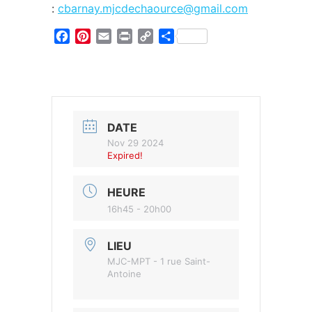
:
cbarnay.mjcdechaource@gmail.com
Facebook
Pinterest
Email
Print
Copy
Partager
Link
DATE
Nov 29 2024
Expired!
HEURE
16h45 - 20h00
LIEU
MJC-MPT - 1 rue Saint-
Antoine