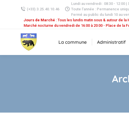
Lundi au vendredi : 08:30 - 12:00 |
(+33).3.25.40.10.46
Toute l'année : Permanence uniq
Fermé au public du lundi 10 au ven
Jours de Marché
: Tous les lundis matin sous & autour de la H
Marché nocturne du vendredi de 16:00 à 20:00 - Place de la F
La commune
Administratif
Arc