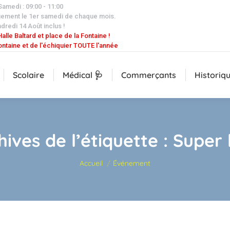
 Samedi : 09:00 - 11:00
uement le 1er samedi de chaque mois.
dredi 14 Août inclus !
alle Baltard et place de la Fontaine !
ontaine et de l'échiquier TOUTE l'année
Scolaire
Médical 🩺
Commerçants
Historiq
hives de l’étiquette :
Super 
Vous êtes ici :
Accueil
Événement