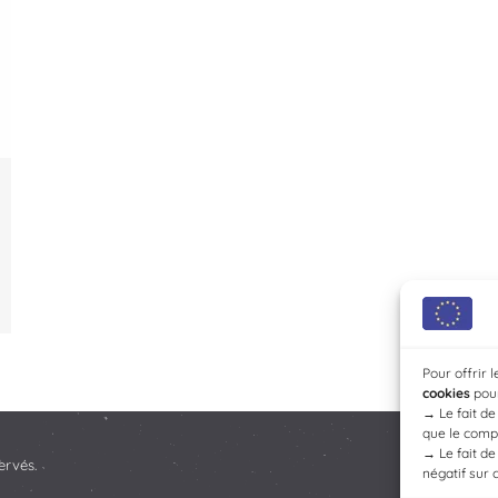
Pour offrir 
cookies
pour
→
Le fait d
que le compo
→
Le fait d
ervés.
négatif sur 