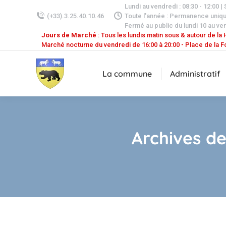
Lundi au vendredi : 08:30 - 12:00 |
(+33).3.25.40.10.46
Toute l'année : Permanence uniq
Fermé au public du lundi 10 au ven
Jours de Marché
: Tous les lundis matin sous & autour de la H
Marché nocturne du vendredi de 16:00 à 20:00 - Place de la F
La commune
Administratif
Archives de