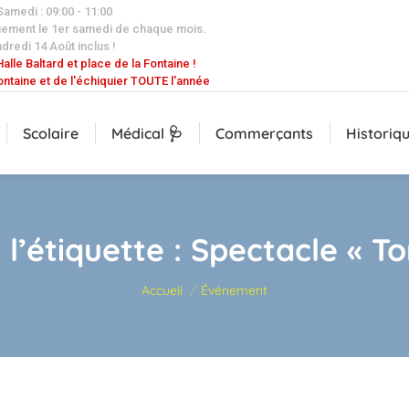
 Samedi : 09:00 - 11:00
uement le 1er samedi de chaque mois.
dredi 14 Août inclus !
alle Baltard et place de la Fontaine !
ontaine et de l'échiquier TOUTE l'année
Scolaire
Médical 🩺
Commerçants
Historiq
 l’étiquette :
Spectacle « T
Vous êtes ici :
Accueil
Événement