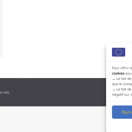
Pour offrir 
cookies
pour
→
Le fait d
que le compo
→
Le fait d
ervés.
négatif sur 
Tout