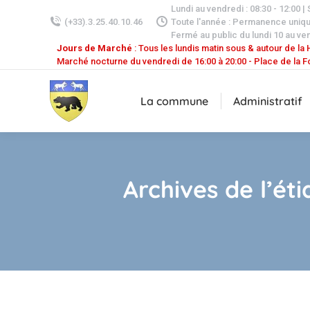
Lundi au vendredi : 08:30 - 12:00 |
(+33).3.25.40.10.46
Toute l'année : Permanence uniq
Fermé au public du lundi 10 au ven
Jours de Marché
: Tous les lundis matin sous & autour de la H
Marché nocturne du vendredi de 16:00 à 20:00 - Place de la F
La commune
Administratif
Archives de l’éti