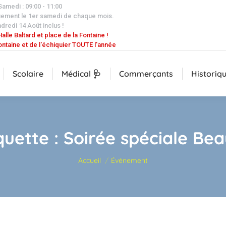
 Samedi : 09:00 - 11:00
uement le 1er samedi de chaque mois.
dredi 14 Août inclus !
alle Baltard et place de la Fontaine !
ontaine et de l'échiquier TOUTE l'année
Scolaire
Médical 🩺
Commerçants
Historiq
quette :
Soirée spéciale Bea
Vous êtes ici :
Accueil
Événement