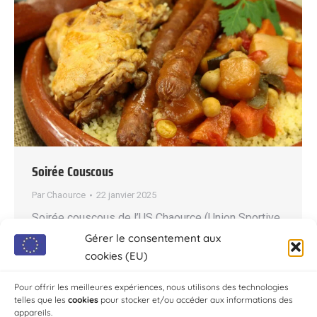
Soirée Couscous
Par
Chaource
22 janvier 2025
Soirée couscous de l’US Chaource (Union Sportive
Chaourçoise) Date : 8 Février à 20h Lieu : Salle des
Gérer le consentement aux
fêtes de Chaource 24€ adulte, 12€ moins de 18
cookies (EU)
ans, 0€ moins de 12 ans Inscription au
Pour offrir les meilleures expériences, nous utilisons des technologies
07.84.38.64.44
telles que les
cookies
pour stocker et/ou accéder aux informations des
appareils.