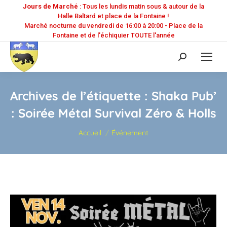
Jours de Marché
: Tous les lundis matin sous & autour de la
Halle Baltard et place de la Fontaine !
Marché nocturne du vendredi de 16:00 à 20:00 - Place de la
Fontaine et de l'échiquier TOUTE l'année
Recherche
:
Archives de l’étiquette :
Shaka Pub’
: Soirée Métal Survival Zéro & Holls
Vous êtes ici :
Accueil
Événement