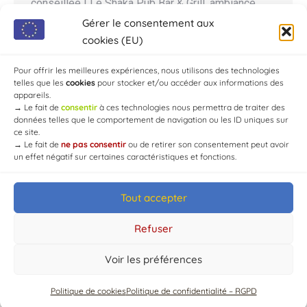
conseillée ! Le Shaka Pub Bar & Grill, ambiance
musicale, terrasses panoramiques. Parking dédié
Gérer le consentement aux
motos ! 📍: 1 route de la forêt d’Aumont, lieudit Les
cookies (EU)
Bruyères, 10210 Chaource, France Tél :
Pour offrir les meilleures expériences, nous utilisons des technologies
+33.6.20.59.71.38
telles que les
cookies
pour stocker et/ou accéder aux informations des
appareils.
→
Le fait de
consentir
à ces technologies nous permettra de traiter des
données telles que le comportement de navigation ou les ID uniques sur
ce site.
→
Le fait de
ne pas consentir
ou de retirer son consentement peut avoir
un effet négatif sur certaines caractéristiques et fonctions.
Tout accepter
© Mairie de Chaource [2004-2024] | Tous droits réservés.
Developed by
WEB3-DESIGN
Refuser
Voir les préférences
Politique de cookies
Politique de confidentialité – RGPD