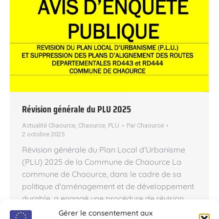
Révision générale du PLU 2025
Actualité Chaource
,
Chaource
,
PLU
Par
Chaource
2 octobre 2025
Révision générale du Plan Local d’Urbanisme
(PLU) 2025 de la Commune de Chaource La
commune de Chaource, dans le cadre de sa
politique d’aménagement et de développement
durable, a engagé une procédure de révision
générale de son Plan Local d’Urbanisme (PLU).
Gérer le consentement aux