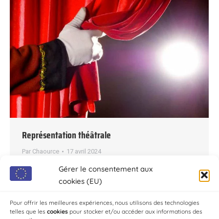
Représentation théâtrale
Par
Chaource
17 avril 2024
15 Juin à 20:30 à la Salle des Fêtes de Chaource
Gérer le consentement aux
Représentation théâtrale de la Compagnie Chat-
cookies (EU)
Peau d’Ource de la section Théâtre de la MJC-
Pour offrir les meilleures expériences, nous utilisons des technologies
MPT
telles que les
cookies
pour stocker et/ou accéder aux informations des