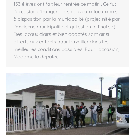
153 élèves ont fait leur rentrée ce matin . Ce fut
l’occasion d’inaugurer les nouveaux locaux mis
à disposition par la municipalité (projet initié par
l’ancienne municipalité et qui est enfin finalisé).
Des locaux clairs et bien adaptés sont ainsi
offerts aux enfants pour travailler dans les
meilleures conditions possibles. Pour l’occasion,
Madame la députée…