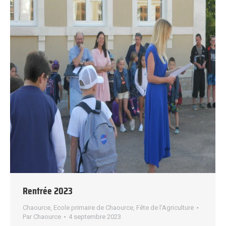
Rentrée 2023
Chaource
,
Ecole primaire de Chaource
,
Fête de l'Agriculture
Par
Chaource
4 septembre 2023