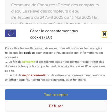
Commune de Chaource : Relevé des compteurs
d’eau Le relevé des compteurs d’eau
s’effectuera du 24 Avril 2025 au 13 Mai 2025 ! En
cas d’absence, l’abonné peut transmettre le
relevé de son compteur en : renseignant en ligne
Gérer le consentement aux
l’index de son compteur, via l’Agence en ligne, à
cookies (EU)
l’adresse suivante : www.sddea.fr, > envoyant
un…
Pour offrir les meilleures expériences, nous utilisons des technologies
telles que les
cookies
pour stocker et/ou accéder aux informations des
appareils.
→
Le fait de
consentir
à ces technologies nous permettra de traiter des
données telles que le comportement de navigation ou les ID uniques sur
ce site.
→
Le fait de
ne pas consentir
ou de retirer son consentement peut avoir
un effet négatif sur certaines caractéristiques et fonctions.
Tout accepter
© Mairie de Chaource [2004-2024] | Tous droits réservés.
Developed by
WEB3-DESIGN
Refuser