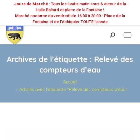
Jours de Marché
: Tous les lundis matin sous & autour de la
Halle Baltard et place de la Fontaine !
Marché nocturne du vendredi de 16:00 à 20:00 - Place de la
Fontaine et de l'échiquier TOUTE l'année
Recherche
:
Archives de l’étiquette :
Relevé des
compteurs d’eau
Vous êtes ici :
Accueil
Articles avec l’étiquette "Relevé des compteurs d’eau"