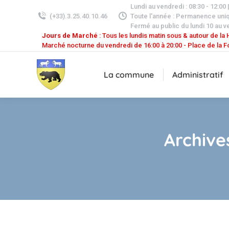
Lundi au vendredi : 08:30 - 12:00 
(+33).3.25.40.10.46
Toute l'année : Permanence uni
Fermé au public du lundi 10 au v
Jours de Marché
: Tous les lundis matin sous & autour de la H
Marché nocturne du vendredi de 16:00 à 20:00 - Place de la F
La commune
Administratif
Archives