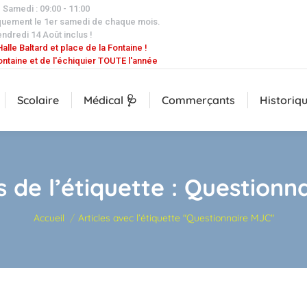
| Samedi : 09:00 - 11:00
quement le 1er samedi de chaque mois.
endredi 14 Août inclus !
alle Baltard et place de la Fontaine !
ontaine et de l'échiquier TOUTE l'année
Scolaire
Médical 🩺
Commerçants
Historiq
 de l’étiquette :
Questionn
Vous êtes ici :
Accueil
Articles avec l’étiquette "Questionnaire MJC"