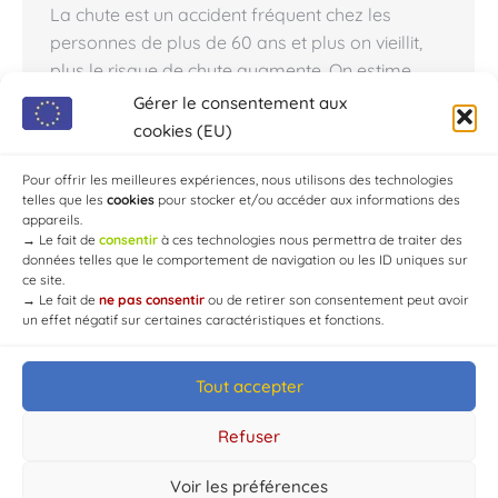
La chute est un accident fréquent chez les
personnes de plus de 60 ans et plus on vieillit,
plus le risque de chute augmente. On estime
qu’une personne sur trois fera au moins une
Gérer le consentement aux
chute au cours de l’année et une sur deux chez
cookies (EU)
les plus de 80 ans. Ces chutes se produisent en
majorité…
Pour offrir les meilleures expériences, nous utilisons des technologies
telles que les
cookies
pour stocker et/ou accéder aux informations des
appareils.
→
Le fait de
consentir
à ces technologies nous permettra de traiter des
données telles que le comportement de navigation ou les ID uniques sur
ce site.
→
Le fait de
ne pas consentir
ou de retirer son consentement peut avoir
un effet négatif sur certaines caractéristiques et fonctions.
Tout accepter
© Mairie de Chaource [2004-2024] | Tous droits réservés.
Developed by
WEB3-DESIGN
Refuser
Voir les préférences