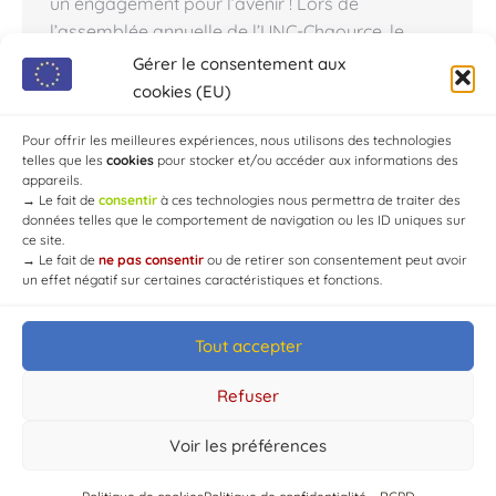
un engagement pour l’avenir ! Lors de
l’assemblée annuelle de l’UNC-Chaource, le
président Bernard Guignier et Gilles de
Gérer le consentement aux
Cockborne, président départemental de l’UNC
cookies (EU)
de l’Aube ont lancé un appel vibrant « notre
association a besoin de VOUS pour…
Pour offrir les meilleures expériences, nous utilisons des technologies
telles que les
cookies
pour stocker et/ou accéder aux informations des
appareils.
→
Le fait de
consentir
à ces technologies nous permettra de traiter des
données telles que le comportement de navigation ou les ID uniques sur
ce site.
→
Le fait de
ne pas consentir
ou de retirer son consentement peut avoir
un effet négatif sur certaines caractéristiques et fonctions.
Tout accepter
© Mairie de Chaource [2004-2024] | Tous droits réservés.
Developed by
WEB3-DESIGN
Refuser
Voir les préférences