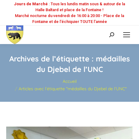
Jours de Marché
: Tous les lundis matin sous & autour de la
Halle Baltard et place de la Fontaine !
Marché nocturne du vendredi de 16:00 à 20:00 - Place de la
Fontaine et de l'échiquier TOUTE l'année
Recherche
:
Archives de l’étiquette :
médailles
du Djebel de l’UNC
Vous êtes ici :
Accueil
Articles avec l’étiquette "médailles du Djebel de l’UNC"