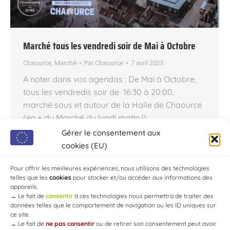
Marché tous les vendredi soir de Mai à Octobre
Chaource
,
Marché
Par
Chaource
7 avril 2023
A noter dans vos agendas : De Mai à Octobre,
tous les vendredis soir de 16:30 à 20:00,
marché sous et autour de la Halle de Chaource
(en + du Marché du lundi matin !)..
Commerçants, artisans, agriculteur, viticulteurs,
Gérer le consentement aux
produits du terroir, artistes, etc. Inauguration le 5
cookies (EU)
Mai 2023 à la Halle de Chaource. Venez
exposer…
Pour offrir les meilleures expériences, nous utilisons des technologies
telles que les
cookies
pour stocker et/ou accéder aux informations des
appareils.
→
Le fait de
consentir
à ces technologies nous permettra de traiter des
données telles que le comportement de navigation ou les ID uniques sur
ce site.
→
Le fait de
ne pas consentir
ou de retirer son consentement peut avoir