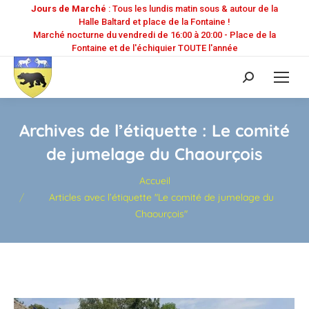
Jours de Marché
: Tous les lundis matin sous & autour de la
Halle Baltard et place de la Fontaine !
Marché nocturne du vendredi de 16:00 à 20:00 - Place de la
Fontaine et de l'échiquier TOUTE l'année
Recherche
:
Archives de l’étiquette :
Le comité
de jumelage du Chaourçois
Vous êtes ici :
Accueil
Articles avec l’étiquette "Le comité de jumelage du
Chaourçois"