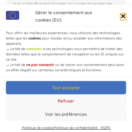
à la salle Robert-Gantier du lycée forestier de
Crogny. Le comité de jumelage du Chaourçois
Gérer le consentement aux
et de la ville d’Eppertshausen fête 35 ans
cookies (EU)
d’amitié. Danièle Jean, résidente
d’Eppertshausen, en est…
Pour offrir les meilleures expériences, nous utilisons des technologies
telles que les
cookies
pour stocker et/ou accéder aux informations des
appareils.
→
Le fait de
consentir
à ces technologies nous permettra de traiter des
données telles que le comportement de navigation ou les ID uniques sur
ce site.
→
Le fait de
ne pas consentir
ou de retirer son consentement peut avoir
un effet négatif sur certaines caractéristiques et fonctions.
Tout accepter
© Mairie de Chaource [2004-2024] | Tous droits réservés.
Developed by
WEB3-DESIGN
Refuser
Voir les préférences
Politique de cookies
Politique de confidentialité – RGPD