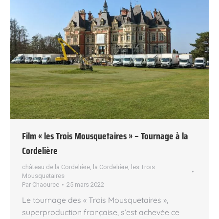
Film « les Trois Mousquetaires » – Tournage à la
Cordelière
château de la Cordelière
,
la Cordelière
,
les Trois
Mousquetaires
Par
Chaource
25 mars 2022
Le tournage des « Trois Mousquetaires »,
superproduction française, s’est achevée ce