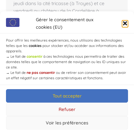
jeudi dans la cité tricasse (à Troyes) et ce
vendredi au château de la Cordelière à
Chaource. Le tournage du classique d’Alexandre
Gérer le consentement aux
Dumas, a été réalisé au maximum dans des
cookies (EU)
décors naturels, et uniquement dans
l’Hexagone. Pour le prochain du film de Martin…
Pour offrir les meilleures expériences, nous utilisons des technologies
telles que les
cookies
pour stocker et/ou accéder aux informations des
appareils.
→
Le fait de
consentir
à ces technologies nous permettra de traiter des
données telles que le comportement de navigation ou les ID uniques sur
ce site.
→
Le fait de
ne pas consentir
ou de retirer son consentement peut avoir
un effet négatif sur certaines caractéristiques et fonctions.
Tout accepter
© Mairie de Chaource [2004-2024] | Tous droits réservés.
Developed by
WEB3-DESIGN
Refuser
Voir les préférences