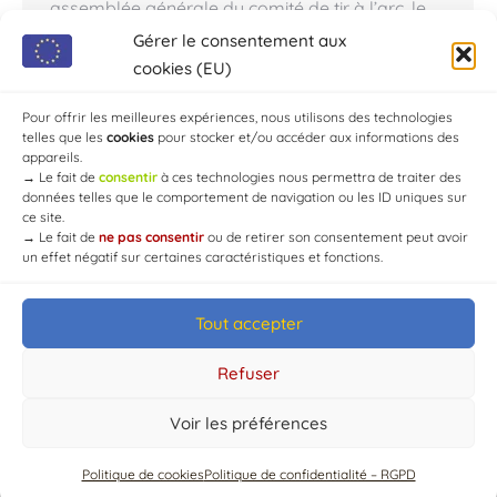
assemblée générale du comité de tir à l’arc, le
petit club aubois a créé l’événement en recevant
Gérer le consentement aux
une récompense prestigieuse pour son
cookies (EU)
dynamisme et son engagement exemplaire de
la…
Pour offrir les meilleures expériences, nous utilisons des technologies
telles que les
cookies
pour stocker et/ou accéder aux informations des
appareils.
→
Le fait de
consentir
à ces technologies nous permettra de traiter des
données telles que le comportement de navigation ou les ID uniques sur
ce site.
→
Le fait de
ne pas consentir
ou de retirer son consentement peut avoir
un effet négatif sur certaines caractéristiques et fonctions.
Tout accepter
© Mairie de Chaource [2004-2024] | Tous droits réservés.
Developed by
WEB3-DESIGN
Refuser
Voir les préférences
Politique de cookies
Politique de confidentialité – RGPD