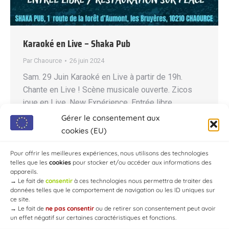
Karaoké en Live – Shaka Pub
Par
Chaource
26 juin 2024
Sam. 29 Juin Karaoké en Live à partir de 19h.
Chante en Live ! Scène musicale ouverte. Zicos
joue en Live. New Expérience. Entrée libre
Restauration sur place Réservation fortement
Gérer le consentement aux
conseillée ! Le Shaka Pub 📍: 1 route de la forêt
cookies (EU)
d’Aumont, lieudit Les Bruyères, 10210 Chaource,
France Tél : +33.6.20.59.71.38
Pour offrir les meilleures expériences, nous utilisons des technologies
telles que les
cookies
pour stocker et/ou accéder aux informations des
appareils.
→
Le fait de
consentir
à ces technologies nous permettra de traiter des
données telles que le comportement de navigation ou les ID uniques sur
ce site.
→
Le fait de
ne pas consentir
ou de retirer son consentement peut avoir
un effet négatif sur certaines caractéristiques et fonctions.