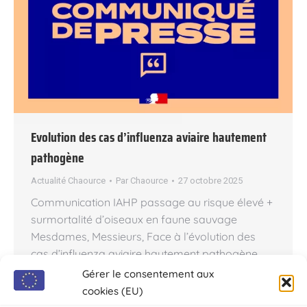
Evolution des cas d’influenza aviaire hautement
pathogène
Actualité Chaource
Par
Chaource
27 octobre 2025
Communication IAHP passage au risque élevé +
surmortalité d’oiseaux en faune sauvage
Mesdames, Messieurs, Face à l’évolution des
cas d’influenza aviaire hautement pathogène
(IAHP) dans la faune sauvage, la France est
Gérer le consentement aux
passé en risque élevé depuis le 22 octobre 2025
cookies (EU)
(arrêté du 17 Octobre 2025 publié au Journal