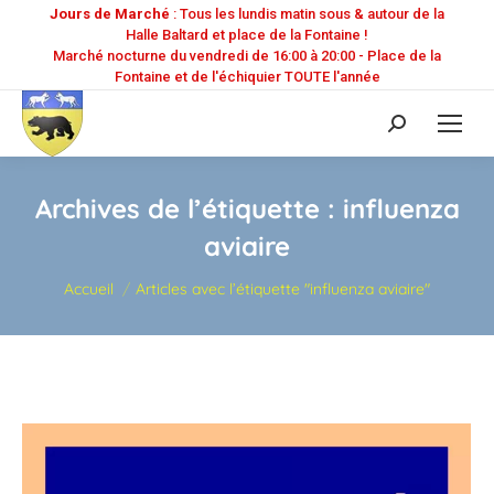
Jours de Marché
: Tous les lundis matin sous & autour de la
Halle Baltard et place de la Fontaine !
Marché nocturne du vendredi de 16:00 à 20:00 - Place de la
Fontaine et de l'échiquier TOUTE l'année
Recherche
:
Archives de l’étiquette :
influenza
aviaire
Vous êtes ici :
Accueil
Articles avec l’étiquette "influenza aviaire"