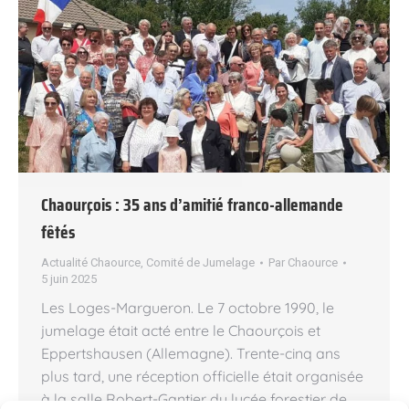
Chaourçois : 35 ans d’amitié franco-allemande
fêtés
Actualité Chaource
,
Comité de Jumelage
Par
Chaource
5 juin 2025
Les Loges-Margueron. Le 7 octobre 1990, le
jumelage était acté entre le Chaourçois et
Eppertshausen (Allemagne). Trente-cinq ans
plus tard, une réception officielle était organisée
à la salle Robert-Gantier du lycée forestier de