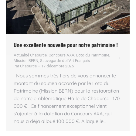
Une excellente nouvelle pour notre patrimoine !
Actualité Chaource
,
Concours AXA
,
Loto du Patrimoine
,
Mission BERN
,
Sauvegarde de l'Art Français
Par
Chaource
17 décembre 2025
Nous sommes très fiers de vous annoncer le
montant du soutien accordé par le Loto du
Patrimoine (Mission BERN) pour la restauration
de notre emblématique Halle de Chaource : 170
000 € ! Ce financement exceptionnel vient
s’ajouter à la dotation du Concours AXA, qui
nous a déjà alloué 100 000 €. A laquelle…