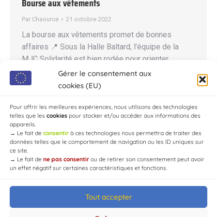
Bourse aux vêtements
Par
Chaource
21 octobre 2022
La bourse aux vêtements promet de bonnes
affaires 📍 Sous la Halle Baltard, l’équipe de la
MJC Solidarité est bien rodée pour orienter,
conseiller, les visiteurs et les clients. Les
Gérer le consentement aux
préparatifs de la bourse aux vêtements, qui se
cookies (EU)
déroulera Vendredi 21, Samedi 22 et Lundi 24
Octobre, vont bon train « grâce à une poignée…
Pour offrir les meilleures expériences, nous utilisons des technologies
telles que les
cookies
pour stocker et/ou accéder aux informations des
appareils.
→
Le fait de
consentir
à ces technologies nous permettra de traiter des
données telles que le comportement de navigation ou les ID uniques sur
ce site.
→
Le fait de
ne pas consentir
ou de retirer son consentement peut avoir
un effet négatif sur certaines caractéristiques et fonctions.
Tout accepter
© Mairie de Chaource [2004-2024] | Tous droits réservés.
Developed by
WEB3-DESIGN