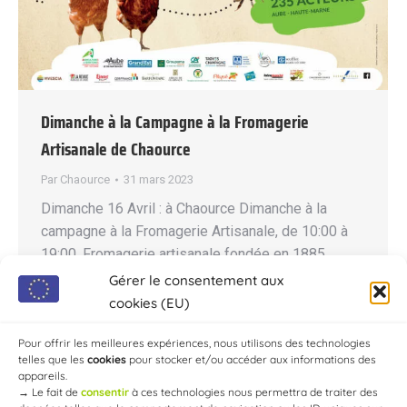
Dimanche à la Campagne à la Fromagerie
Artisanale de Chaource
Par
Chaource
31 mars 2023
Dimanche 16 Avril : à Chaource Dimanche à la
campagne à la Fromagerie Artisanale, de 10:00 à
19:00. Fromagerie artisanale fondée en 1885.
Visites guidées par l’extérieur toute la journée.
Gérer le consentement aux
Magasin de vente directe et de produits du terroir.
cookies (EU)
Restauration : Menu de 8 € à 20 €. Barbecue géant
avec produits locaux. Chaource Rôti,…
Pour offrir les meilleures expériences, nous utilisons des technologies
telles que les
cookies
pour stocker et/ou accéder aux informations des
appareils.
→
Le fait de
consentir
à ces technologies nous permettra de traiter des