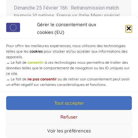
Dimanche 25 Février 16h : Retransmission match
tournois VI nations. France vs Italie Menu spécial
italien. Ouvert à tous – entrée gratuite –
Gérer le consentement aux
restauration sur place Le Shaka Pub Adresse : 1
cookies (EU)
route de la forêt d’Aumont, lieudit Les Bruyères,
Pour offrir les meilleures expériences, nous utilisons des technologies
10210 Chaource, France Tél : +33.6.20.59.71.38
telles que les
cookies
pour stocker et/ou accéder aux informations des
appareils.
→
Le fait de
consentir
à ces technologies nous permettra de traiter des
données telles que le comportement de navigation ou les ID uniques sur
ce site.
→
Le fait de
ne pas consentir
ou de retirer son consentement peut avoir
un effet négatif sur certaines caractéristiques et fonctions.
Tout accepter
© Mairie de Chaource [2004-2024] | Tous droits réservés.
Developed by
WEB3-DESIGN
Refuser
Voir les préférences