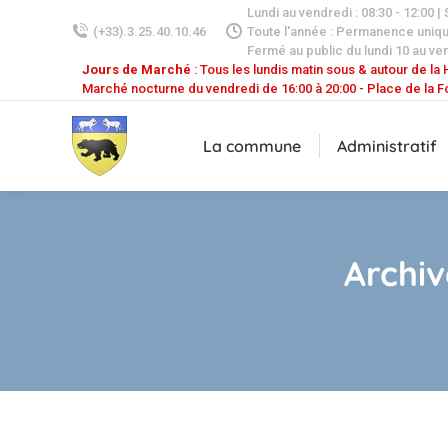
Lundi au vendredi : 08:30 - 12:00 |
(+33).3.25.40.10.46
Toute l'année : Permanence uniq
Fermé au public du lundi 10 au ven
Jours de Marché
: Tous les lundis matin sous & autour de la H
Marché nocturne du vendredi de 16:00 à 20:00 - Place de la F
La commune
Administratif
Archiv