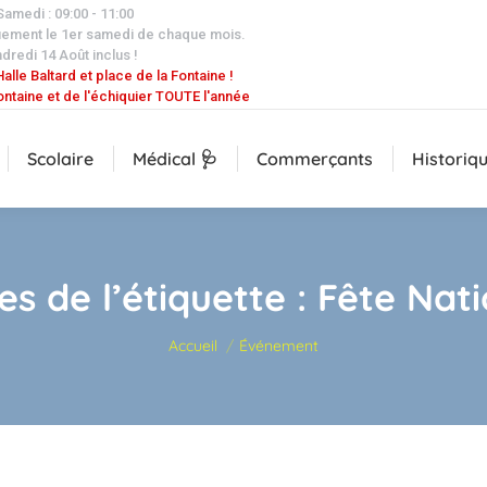
 Samedi : 09:00 - 11:00
uement le 1er samedi de chaque mois.
dredi 14 Août inclus !
alle Baltard et place de la Fontaine !
ontaine et de l'échiquier TOUTE l'année
Scolaire
Médical 🩺
Commerçants
Historiq
es de l’étiquette :
Fête Nati
Vous êtes ici :
Accueil
Événement