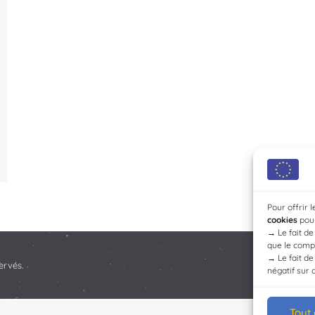
Pour offrir 
cookies
pour
→
Le fait d
que le compo
→
Le fait d
ervés.
négatif sur 
Tout